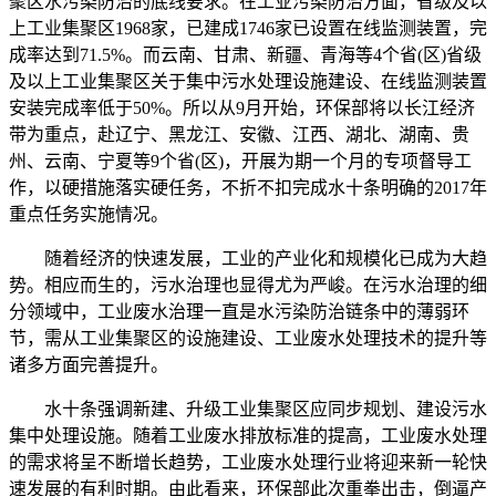
聚区水污染防治的底线要求。在工业污染防治方面，省级及以
上工业集聚区1968家，已建成1746家已设置在线监测装置，完
成率达到71.5%。而云南、甘肃、新疆、青海等4个省(区)省级
及以上工业集聚区关于集中污水处理设施建设、在线监测装置
安装完成率低于50%。所以从9月开始，环保部将以长江经济
带为重点，赴辽宁、黑龙江、安徽、江西、湖北、湖南、贵
州、云南、宁夏等9个省(区)，开展为期一个月的专项督导工
作，以硬措施落实硬任务，不折不扣完成水十条明确的2017年
重点任务实施情况。
随着经济的快速发展，工业的产业化和规模化已成为大趋
势。相应而生的，污水治理也显得尤为严峻。在污水治理的细
分领域中，工业废水治理一直是水污染防治链条中的薄弱环
节，需从工业集聚区的设施建设、工业废水处理技术的提升等
诸多方面完善提升。
水十条强调新建、升级工业集聚区应同步规划、建设污水
集中处理设施。随着工业废水排放标准的提高，工业废水处理
的需求将呈不断增长趋势，工业废水处理行业将迎来新一轮快
速发展的有利时期。由此看来，环保部此次重拳出击，倒逼产