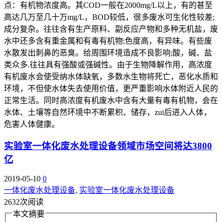
点：有机物浓度高。其COD一般在2000mg/L以上，有的甚至
高达几万至几十万mg/L，BOD较低，很多废水可生化性较差;
成分复杂。往往含有生产原料、副反应产物和多种无机盐，废
水中还多含有重金属和有毒有机物;色度高，有异味。有些废
水散发出刺鼻的恶臭。给周围环境造成不良影响;酸，碱、盐
类众多.往往具有强酸或强碱性。由于生物降解作用，高浓度
有机废水会使受纳水体缺氧，多数水生物将死亡，恶化水质和
环境，不但使水体失去使用价值，更严重影响水体附近人民的
正常生活。同时高浓度有机废水中含有大量有毒有机物，会在
水体、土壤等自然环境中不断累积、储存，zui后进入人体，
危害人体健康。
实验室一体化废水处理设备领域市场空间将达3800
亿
2019-05-10
0
一体化废水处理设备
,
实验室一体化废水处理设备
2632次阅读
本文摘要