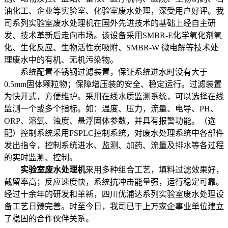
油化工、企业等实验室、化验室废水处理，深受用户好评。我
司系列实验室废水处理机在国外先进技术的基础上经自主研
发、技术革新后走向市场。该设备采用SMBR-E化学氧化剂氧
化、生化反应、生物活性炭吸附、SMBR-W 微电解等技术处
理废水中的有机、无机污染物。
系统配置不锈钢过滤装置，保证系统进水时没有大于
0.5mm固体颗粒物；保障增压装的安全、稳定运行。过滤装置
为快开式，方便维护。采用在线水质监测系统，可以选择在线
监测一个或多个指标。如：温度、压力，流量、电导、PH、
ORP、溶氧、浊度、悬浮固体参数，并具有报警功能。（选
配）控制系统采用FSPLC控制系统，对废水处理系统中各部件
发出指令，控制系统进水、监测、加药、流量及排水等各过程
的实时监测、控制。
实验室废水处理机
采用多种组合工艺，填料过滤效果好，
截留率高；反应速度快，系统抗冲击能量强，运行稳定可靠。
经过十余年的研发和革新，四川优浦达系列实验室废水处理设
备工艺日臻完善。时至今日，我司已于上万家企事业单位建立
了稳固的合作伙伴关系。