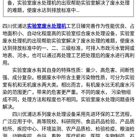
备，实验室废水处理机的出现帮助实验室解决了废水处理
的难题，使废水达到排放标准中...
四川优浦达
实验室废水处理机
工艺日臻完善作为性能优良、占
地面积小、自动化程度高的实验室综合废水处理设备，实验室
废水处理机的出现帮助实验室解决了废水处理的难题，使废水
达到排放标准中的一、二、三级标准，可排入市政污水管网或
地表、河水，也可以通过再处理工艺把处理后的废水进行再利
用。
实验室废水有其自身的特殊性质：量少、高危害、间断性
强、成分复杂。根据废水中所含主要污染物性质，可分为实验
室有机和无机废水两大类。相比而言，有机废水比无机废水污
染的范围更广，带来的危害更严重。不同的废水， 污染物组
成不同，处理方法和程度也不相同。实验室废水处理问题亟待
解决。
四川优浦达系列废水处理设备采用先进环保的工艺流程，
广泛应用于中、高等院校、科研院所、食品药品检验、产品质
检所、疾控中心、环境监测、农产品质检、检验检疫、粮油检
测、动物疾控、血站、畜牧、医疗机构、医院、生物制药、石