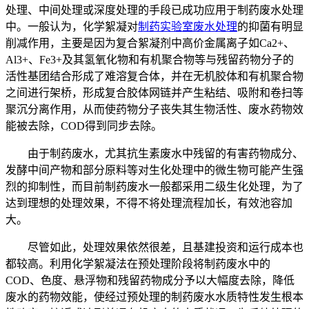
处理、中间处理或深度处理的手段已成功应用于制药废水处理
中。一般认为，化学絮凝对
制药实验室废水处理
的抑菌有明显
削减作用，主要是因为复合絮凝剂中高价金属离子如Ca2+、
Al3+、Fe3+及其氢氧化物和有机聚合物等与残留药物分子的
活性基团结合形成了难溶复合体，并在无机胶体和有机聚合物
之间进行架桥，形成复合胶体网链并产生粘结、吸附和卷扫等
聚沉分离作用，从而使药物分子丧失其生物活性、废水药物效
能被去除，COD得到同步去除。
由于制药废水，尤其抗生素废水中残留的有害药物成分、
发酵中间产物和部分原料等对生化处理中的微生物可能产生强
烈的抑制性，而目前制药废水一般都采用二级生化处理，为了
达到理想的处理效果，不得不将处理流程加长，有效池容加
大。
尽管如此，处理效果依然很差，且基建投资和运行成本也
都较高。利用化学絮凝法在预处理阶段将制药废水中的
COD、色度、悬浮物和残留药物成分予以大幅度去除，降低
废水的药物效能，使经过预处理的制药废水水质特性发生根本