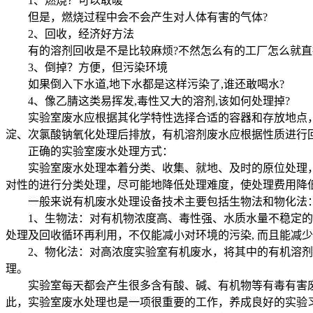
1、燃烧？可以取暖
但是，燃烧过程中会不会产生对人体有害的气体?
2、回收，经济好方法
有的溶剂回收是不是比较麻烦?不然怎么有的工厂怎么就直
3、倒掉？方便，但污染环境
如果倒入下水道,地下水都是这样污染了,谁还敢喝水?
4、像乙腈这类易挥发,毒性又大的溶剂,该如何处理掉?
实验室废水应根据其化学特性选择合适的容器和存放地点，
淀、次氯酸钠氧化处理后排放，有机溶剂废水应根据性质进行
正确的实验室废水处理方式：
实验室废水处理本着分类、收集、就地、及时的原位处理，
对性的进行分类处理，尽可能地降低处理难度，使处理费用降
一般来说有机废水处理设备技术主要包括生物法和物化法
1、生物法：对有机物浓度高、毒性强、水质水量不稳定的实
处理及回收循环再利用，不仅能减小对环境的污染, 而且能减
2、物化法：对高浓度实验室有机废水，将其中的有机溶剂
理。
实验室每天都会产生很多含有酸、碱、有机物等有毒有害废
此，实验室废水处理也是一项很重要的工作，养成良好的实验习