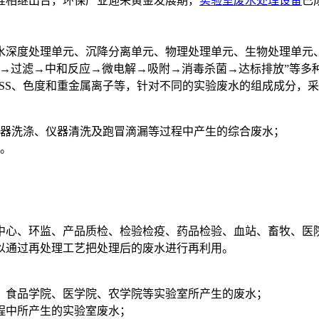
准相继出台，环保产业迎来黄金发展期，
实验室废水处理设备
已
水深度处理单元、沉降分离单元、物理处理单元、生物处理单元
淀→过滤→中和反应→微电解→吸附→消毒杀菌→达标排放”等多
、SS、色度和重金属离子等，针对不同的实验废水的组成成分，
容器洗涤、仪器清洗及跑冒滴漏等过程中产生的综合废水；
等。
中心、环监、产品质检、检验检疫、药品检验、血站、畜牧、医
以通过再处理工艺把处理后的废水进行再利用。
、食品学院、医学院、农学院等实验室所产生的废水；
程中所产生的实验室废水；