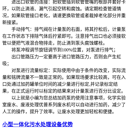
进出口软管的连接：把软管插到软管管嘴的根部并套好卡
环，以防止滴液、漏气引起空转和腐蚀。请定期检查管道情
况，如果软管接口老化，请速更换软管或者裁掉老化部分并重
新接紧。
手动排气：排气阀在计量泵的右面，将其拧松后，计量泵
在工作状态下排除气体后拧紧即可。注意排气出口也必须接软
管以便把气液混合物排走，防止滴到泵头腐蚀螺栓。
将泵冲程调节旋钮调节到100%位置，对泵进行排气；
出口管路压力一定要高于进口管路压力，否则会产生虹
吸；
对泵进行流量标定：实际使用中由于条件的改变，实际流
量和铭牌流量不一致是正常的。如果现场要求比较高，可在入
口处通过加药罐单位时间的减少量进行标定,并记录标定结
果，在正式运行时以标定的结果来对计量泵进行百分比设定。
以上就是小编为您总结加药泵的使用注意事项，化学实验
室废水、废液处理优普系列废水机可以自动进行加药，减少了
人工的操作，提升了效率。让废水处理更加轻松和便捷。
小型一体化污水处理设备优势