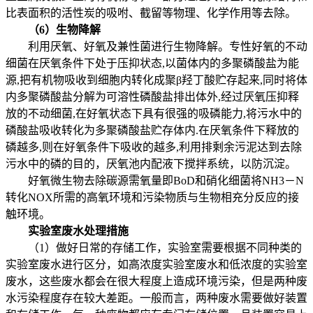
比表面积的活性炭的吸咐、截留等物理、化学作用等去除。
（6）生物降解
利用厌氧、好氧及兼性菌进行生物降解。专性好氧的不动
细菌在厌氧条件下处于压抑状态,以菌体内的多聚磷酸盐为能
源,把有机物吸收到细胞内转化成聚β羟丁酸贮存起来,同时将体
内多聚磷酸盐分解为可溶性磷酸盐排出体外,经过厌氧压抑释
放的不动细菌,在好氧状态下具有很强的吸磷能力,将污水中的
磷酸盐吸收转化为多聚磷酸盐贮存体内.在厌氧条件下释放的
磷越多,则在好氧条件下吸收的越多,利用排剩余污泥达到去除
污水中的磷的目的，厌氧池内配液下搅拌系统，以防沉淀。
好氧微生物去除碳源需氧量即BoD和硝化细菌将NH3－N
转化NOX所需的高氧环境和污染物质与生物相充分反应的接
触环境。
实验室废水处理措施
（1）做好日常的存储工作，实验室需要根据不同种类的
实验室废水进行区分，如高浓度实验室废水和低浓度的实验室
废水，这些废水都会在很大程度上造成环境污染，但是两种废
水污染程度存在较大差距。一般而言，两种废水需要做好装置