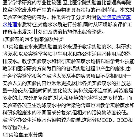
医学学术研究的专业性较强,因此医学院实验室比普通高等院
校实验室废水中产生的污染物更具有独特的行业特征。本文对
实验室污染物的来源、种类进行了分类,针对
医学院实验室废
水处理
水质特征,对废水水质进行分析,同时从环境影响评价工
作角度出发,对其处理及防治措施作出综合论述。
1实验室的污染物来源及种类
1.1实验室废水来源实验室废水来源于教学实验废水、科研实
验废水,以及实验室各项卫生用水和办公生活用水使用后的外
排废水。教学实验废水和科研实验室废水均指以医学专业技能
教学和医学研究方向为目的的各项实验过程中产生的废水,由
于各个实验室和各个实验人员从事的实验项目不尽相同,同一
实验人员的实验内容也常常更换,因此各类实验废水的排放总
量一般较少,但随时间的变化较大,其排放是不连续的,其浓度是
多变的,其成分是复杂的,对人和环境的危害性又是多样的。而
实验室各项卫生洗涤废水中的污染物含量也因教学实验废水和
科研实验废水的不同而成分复杂,但相对的污染物浓度较低。
实验室办公生活废水污染物较为简单,这部分以COD、BOD和
悬浮物为主。
1.2实验室废水分类