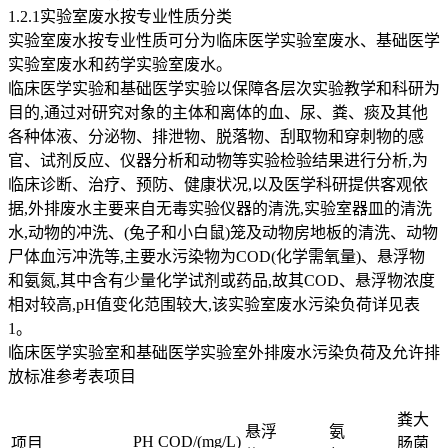
1.2.1实验室废水按专业性质分类
实验室废水按专业性质可分为临床医学实验室废水、基础医学
实验室废水和药学实验室废水。
临床医学实验和基础医学实验以保障各层次实验教学和科研为
目的,通过对研究对象的主体和离体的血、尿、粪、痰及其他
各种体液、分泌物、排泄物、脱落物、刮取物和穿刺物的感
官、试剂反应、仪器分析和动物等实验检验结果进行分析,为
临床诊断、治疗、预防、健康状况,以及医学科研提供客观依
据,外排废水主要来自无毒实验仪器的清洗,实验室器皿的清洗
水,动物的冲洗、(兔子和小白鼠)笼及动物房地板的清洗、动物
尸体血污冲洗等,主要水污染物为COD(化学需氧量)、悬浮物
和氨氮,其中含有少量化学试剂或药品,故其COD、悬浮物浓度
相对较高,pH值变化范围较大,该实验室废水污染负荷详见表
1。
临床医学实验室和基础医学实验室外排废水污染负荷及允许排
放标准参考表项目
粪大
悬浮
氨
PH
COD/(mg/L)
项目
肠菌