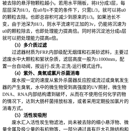
被去除的悬浮物颗粒越小。若用水平隔板，将H分成3层，每
层层深为H/3，在u0与v不变的条件下，只需L/3，就可以将u0
的颗粒去除。也即总容积可减少到原来的1/3。如果池长不
变，由于池深为H/3，则水平流速可正加的3v，仍能将沉速为
u0的颗粒除去，也即处理能力提高倍。同时将沉淀池分成n层
就可以把处理能力提高n倍。
（3）多介质过滤
过滤器材质为FRP,内部级配无烟煤和石英砂滤料，主要过
滤废水中大颗粒和絮状杂质，滤层高度一般为≥1000mm，配
置一台自动阀，按运行-反洗-正洗-运行模式运作。
（4）紫外、臭氧或氯片杀菌消毒
废水按一定的速度从紫外杀菌器反应腔或流过或臭氧发生
器的产生臭氧，水中的微生物受到高强度的UV照射，微生物
DNA、RNA内部结构遭到破坏，从而在不使用任何化学药物
的情况下，达到大肠杆菌排放标准，或者采用定期投加氯片的
消毒方式。
（5）活性炭吸附
废水汇入活性炭生物滤池，尚未被去除的细小悬浮物、微
量金属及极少量的有机物等，一部分通过具有巨大孔隙结构和