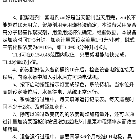
3、配絮凝剂：絮凝剂zui好是当天配制当天用完，zui长不
能超过10天用完，絮凝剂用量用烧杯法确定，本设备采用复合
高分子铝基作絮凝剂，用量用烧杯法确定，经验数据，本设备
定加药时间T=3分钟，加药计量泵设定流量L=1升/小时，碱式
三氧化铁浓度为d=10%，即TLd=0.3分钟升/小时。
TLd可在0.15-0.45范围内取值，只要絮凝能较快完成，
TLd尽量取小值。
4、药液配好装入各药桶约10升后，检查设备电路连接无
误后，向源水泵中加入引水后方可通电试机。
5、按下启动按钮指示灯变成绿色，系统待机。当水位升
高到设定液位后，水泵得电，系统正常运行。
6、系统运行过程中，每天填写运行记录表。每天巡视时
间不少于2次。及时添加药剂。
7、除可以通过改变药剂的浓度调整加药量外，还可以通
过计量加药泵面板的按钮增加或减少计量泵冲程频率从而改变
加药量。
8、设备运行过程中，需要间隔3-6个月校准PH电极，具