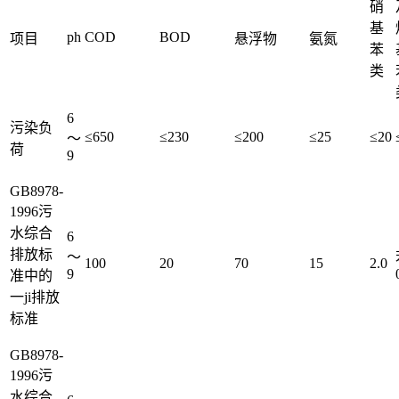
硝
基
ph
COD
BOD
项目
悬浮物
氨氮
苯
类
6
污染负
≤650
≤230
≤200
≤25
≤20
～
荷
9
GB8978-
1996污
水综合
6
排放标
～
100
20
70
15
2.0
9
准中的
一ji排放
标准
GB8978-
1996污
水综合