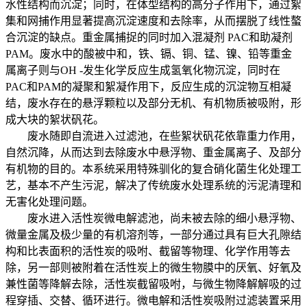
水性结构而沉淀；同时，在体型结构的高分子作用下，通过絮
集和网捕作用显著提高沉淀速度和去除率，从而摆脱了线性螯
合沉淀的缺点。重金属捕捉的同时加入混凝剂 PAC和助凝剂
PAM。废水中的酸被中和，铁、镉、铜、锰、镍、铅等重金
属离子则与OH -发生化学反应生成氢氧化物沉淀，同时在
PAC和PAM的凝聚和絮凝作用下，反应生成的沉淀物互相凝
结，废水存在的悬浮颗粒以及部分无机、有机物质被吸附，形
成大块的絮状矾花。
废水随即自流进入过滤池，在些絮状矾花依靠重力作用，
自然沉降，从而达到去除废水中悬浮物、重金属离子、及部分
有机物的目的。本系统采用特殊驯化的复合硝化菌生化处理工
艺，基本不产生污泥，解决了传统废水处理系统的污泥清理和
无害化处理问题。
废水进入活性炭微电解滤池，尚未被去除的细小悬浮物、
微量金属及极少量的有机溶剂等，一部分通过具有巨大孔隙结
构和比表面积的活性炭的吸咐、截留等物理、化学作用等去
除，另一部则被附着在活性炭上的微生物膜中的厌氧、好氧及
兼性菌等降解去除，活性炭截留吸咐，与微生物降解解吸的过
程穿插、交替、循环进行。微电解和活性炭吸附过滤装置采用