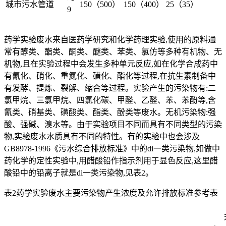
城市污水管道
150（500）
150（400）
25（35）
9
药学实验废水来自医药学研究和化学药理实验,使用的原料通
常有醇类、酯类、酮类、醚类、苯类、氯仿等多种有机物、无
机物,且在实验过程中会发生多种单元反应,如在化学合成药中
有氰化、硝化、重氮化、磺化、酯化等过程,在抗生素制备中
有发酵、提炼、裂解、缩合等过程。实验产生的污染物有:二
氯甲烷、三氯甲烷、四氯化碳、甲醛、乙醛、苯、苯酚等,含
氰类、硝基类、磺酸类、酯类、酚类等废水。无机污染物:强
酸、强碱、溴水等。由于实验项目不同而具有不同类型的污染
物,实验废水水质具有不同的特性。有的实验中也会涉及
GB8978-1996《污水综合排放标准》中的di一类污染物,如做中
药化学的定性实验中,用醋酸铅作指示剂用于显色反应,这里醋
酸铅中的铅离子就是di一类污染物,见表2。
表2药学实验废水主要污染物产生浓度及允许排放标准参考表