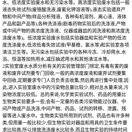
水、低浓度实验废水和无污染水等。高浓度实验废水包括一般
液态失效试剂(废铬酸洗液,废氰化钾溶液等),液态实验遗弃产
物和中间产物(样品分析残液、各种有机溶剂、离心液、液体
产品和副产品等),各种洗涤液(剧毒药物实验后的洗涤液,产物
或中间产物的高浓度洗涤液、仪器或器皿的润洗液和高浓度洗
涤废水等)。低浓度实验废水包括实验器皿和实验产物的低浓
度洗涤废水,低浓低毒失效试液(甲基橙、氯水等)和实验室各项
清洁卫生等。无污染水包括实验中的各种冷冻、冷却用水,水
浴、恒温等加热用水,减压抽滤用水和其他清洁水等。
2实验室废水水质分析有关的实验管理部门规定,有毒有害的废
液和废弃试剂要专门回收,一般的高浓度废液和废弃试剂要集
中回收,定期要求专门人员负责去收集,然后再进行集中处理,因
此,进入实验室废水中的污染物总量比较少,相对总水量来说,污
染物浓度比较低。总的来说,化学类实验试剂、药品的用量比
生物类实验要多一些,会有一定量的各类污染物能过仪器、中
间产物或产品洗涤,中间产物、药品、试剂的转移、泄露、残
留等进入废水中。生物类实验所用到的试剂、药品也有许多种
类,但用量一般比较少,但生物实验对器皿和用具的卫生条件要
求比较高,所以排放洗涤废水比较多,而且生物实验的持续时间