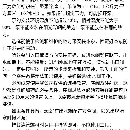
压力数值标识在计量泵铭牌上，单位为bar（1bar=1公斤力/平
方厘米=10米水柱）。如果超过额定压力，可能损坏泵；
泵的安装环境温度不能超过40℃，相对湿度不能大于
90%；泵不能安装在阳光曝晒的地方；泵不能放在淋雨的地
方。
选择能便于检测和维护的地方来安装本泵，固定好本泵防
止不必要的震动。
确认泵出入口管道方向安装正确，泵进水阀竖直朝下，出
水阀朝上，不能接反；进/出水阀也不能互换，清洗进出口阀
时，一定要按照图一所示的步骤来拆卸和安装，丢失里面的任
何一个零件泵将无法正常使用；要确保进/出水阀干净；
必须成套使用我公司提供的连接软管、底阀及注射阀，这
些都是准确加药的必要条件；底阀过滤器必须安装在距离容器
底部5-10厘米的位置以上，以免被沉淀物堵塞而损坏泵的液压
部位。
如果条件具备，zui好在出水端配置安全阀，以免出现堵
塞时损坏泵；
拧紧连管螺母时请用手拧紧即可，不能使用工具；