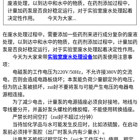
废液处理，以到达中和水中的物质，在药剂添加过程中，
计量加药泵是否良好稳定运行，对于实验室废水处理起着
决定性作用。 今天为大家...
在废水处理过程中，需要添加一些药剂来进行成分复杂的废液
处理，以到达中和水中的物质，在药剂添加过程中，计量加药
泵是否良好稳定运行，对于实验室废水处理起着决定性作用。
今天为大家来带
实验室废水处理设备
加药泵使用注意事
项：
电磁泵的工作电压为220V/50Hz，不允许接380V的交流
电，否则会造成电路板烧坏；本泵能负荷少量额定外的电压，
但为防止泵被损坏，zui好不要将泵与可能产生电压的电器电
源相连接。
为了减少电击，计量泵的电源插座必须良好接地，地线与
零线要分开，并盖好泵头螺栓的橡胶帽，不能使用转换插座。
严禁长时间空打（zui好不超过3分钟）
当待加化学品与水可能发生反应时，比如浓硫酸，在启动
泵前必须排干泵腔（出厂时泵头内有少量水）。
计量泵不能超过额定压力（zui大工作压力）使用。额定