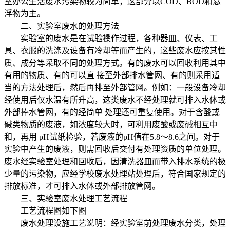
室办公生活废水污染物较为简单，这部分以COD、BOD和悬
浮物为主。
二、实验室废水的处理方法
实验室的废水是在试验操作过程，各种器皿、仪表、工
具、衣服的洗涤及设备有冷却等而产生的，这些废水应按其性
质、成分等采取不同的处理方式。有的废水可以回收利用其中
有用的物质、有的可以直 接至外部排水管网、有的则采用适
当的方法处理后，然后再排至外部管网。例如：一般设备冷却
经使用后仅水温有所升高，这类废水不经处理就可排入水体或
外部捧水管网，有的经简单 处理还可重复使用。对于含酸或
碱类物质的废液，如浓度较大时，可利用废酸或废碱相互中
和，再用 pH试纸检验，若废液的pH值在5.8～8.6之间。对于
实验中产生的废液，则需回收后交付有处理资质的单位处理。
废水经实验室处理和回收后，因清洗器皿而带入排水系统的极
少量的污染物，应经学校废水处理站处理后，符合国家规定的
排放标准，才可排入水体或外部排放管网。
三、实验室废水处理工艺流程
工艺流程图如下图
废水处理设施工艺说明：经实验室前处理废水分类，处理