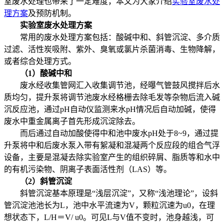
室废水处理也带来了一定难度，本文为大家介绍
实验室废水处
理方案
及预防机制。
实验室废水处理方案
常用的废水处理方案包括：酸碱中和、斜管沉淀、多介质
过滤、活性炭吸附、紫外、臭氧或氯片杀菌消毒、生物降解，
或者综合处理方式。
（1）酸碱中和
废水经收集管网汇入收集调节池，经曝气管鼓风搅拌后水
质均匀，提升泵将调节池废水经格栅去除毛发等杂物后流入碱
沉反应池，通过pH自动仪监测来水pH情况后自动加碱，使得
废水中重金属离子首先形成沉淀除去。
而后通过自动加酸使得中和池中废水pH处于8~9，通过提
升泵将中和后废水泵入带有絮凝和混凝两个反应段的组合气浮
设备，主要是混凝去除实验室产生的组织碎屑、脂质等和水中
的有机污染物、阴离子表面活性剂（LAS）等。
（2）斜管沉淀
斜管沉淀基本原理是“浅层沉淀”，又称“浅池理论”，设斜
管沉淀池池长为L，池中水平流速为V，颗粒沉速为u0，在理
想状态下，L/H＝V/ u0。可见L与V值不变时，池身越浅，可