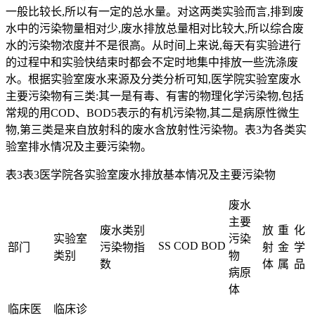
一般比较长,所以有一定的总水量。对这两类实验而言,排到废
水中的污染物量相对少,废水排放总量相对比较大,所以综合废
水的污染物浓度并不是很高。从时间上来说,每天有实验进行
的过程中和实验快结束时都会不定时地集中排放一些洗涤废
水。根据实验室废水来源及分类分析可知,医学院实验室废水
主要污染物有三类:其一是有毒、有害的物理化学污染物,包括
常规的用COD、BOD5表示的有机污染物,其二是病原性微生
物,第三类是来自放射科的废水含放射性污染物。表3为各类实
验室排水情况及主要污染物。
表3表3医学院各实验室废水排放基本情况及主要污染物
废水
主要
废水类别
放
重
化
实验室
污染
SS
COD
BOD
部门
污染物指
射
金
学
类别
物
数
体
属
品
病原
体
临床医
临床诊