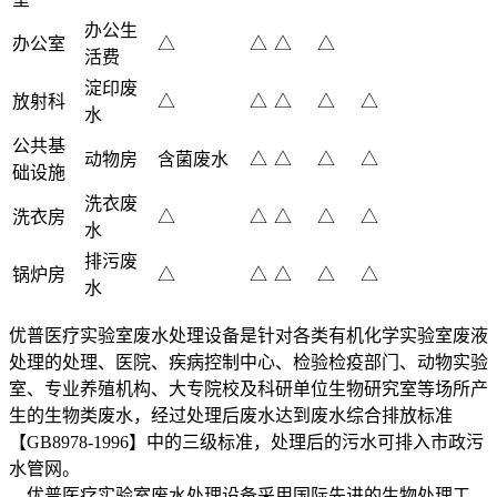
办公生
办公室
△
△
△
△
活费
淀印废
放射科
△
△
△
△
△
水
公共基
动物房
含菌废水
△
△
△
△
础设施
洗衣废
洗衣房
△
△
△
△
△
水
排污废
锅炉房
△
△
△
△
△
水
优普医疗实验室废水处理设备是针对各类有机化学实验室废液
处理的处理、医院、疾病控制中心、检验检疫部门、动物实验
室、专业养殖机构、大专院校及科研单位生物研究室等场所产
生的生物类废水，经过处理后废水达到废水综合排放标准
【GB8978-1996】中的三级标准，处理后的污水可排入市政污
水管网。
优普医疗实验室废水处理设备采用国际先进的生物处理工