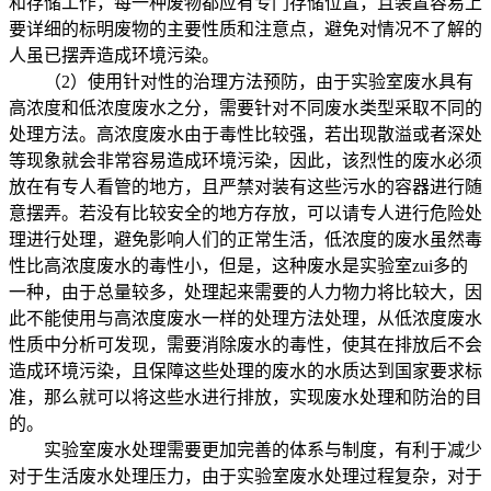
和存储工作，每一种废物都应有专门存储位置，且装置容易上
要详细的标明废物的主要性质和注意点，避免对情况不了解的
人虽已摆弄造成环境污染。
（2）使用针对性的治理方法预防，由于实验室废水具有
高浓度和低浓度废水之分，需要针对不同废水类型采取不同的
处理方法。高浓度废水由于毒性比较强，若出现散溢或者深处
等现象就会非常容易造成环境污染，因此，该烈性的废水必须
放在有专人看管的地方，且严禁对装有这些污水的容器进行随
意摆弄。若没有比较安全的地方存放，可以请专人进行危险处
理进行处理，避免影响人们的正常生活，低浓度的废水虽然毒
性比高浓度废水的毒性小，但是，这种废水是实验室zui多的
一种，由于总量较多，处理起来需要的人力物力将比较大，因
此不能使用与高浓度废水一样的处理方法处理，从低浓度废水
性质中分析可发现，需要消除废水的毒性，使其在排放后不会
造成环境污染，且保障这些处理的废水的水质达到国家要求标
准，那么就可以将这些水进行排放，实现废水处理和防治的目
的。
实验室废水处理需要更加完善的体系与制度，有利于减少
对于生活废水处理压力，由于实验室废水处理过程复杂，对于